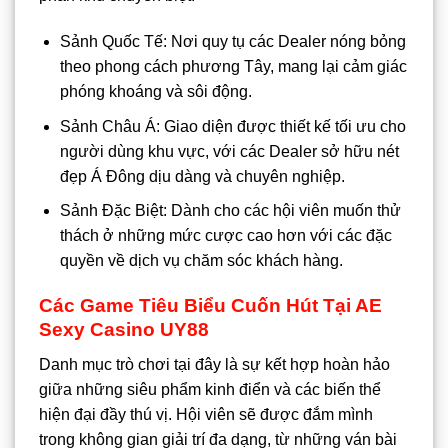
Sảnh Quốc Tế: Nơi quy tụ các Dealer nóng bỏng
theo phong cách phương Tây, mang lại cảm giác
phóng khoáng và sôi động.
Sảnh Châu Á: Giao diện được thiết kế tối ưu cho
người dùng khu vực, với các Dealer sở hữu nét
đẹp Á Đông dịu dàng và chuyên nghiệp.
Sảnh Đặc Biệt: Dành cho các hội viên muốn thử
thách ở những mức cược cao hơn với các đặc
quyền về dịch vụ chăm sóc khách hàng.
Các Game Tiêu Biểu Cuốn Hút Tại AE
Sexy Casino UY88
Danh mục trò chơi tại đây là sự kết hợp hoàn hảo
giữa những siêu phẩm kinh điển và các biến thể
hiện đại đầy thú vị. Hội viên sẽ được đắm mình
trong không gian giải trí đa dạng, từ những ván bài