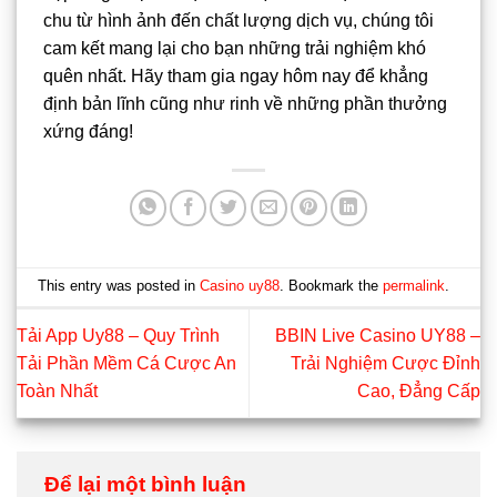
chu từ hình ảnh đến chất lượng dịch vụ, chúng tôi
cam kết mang lại cho bạn những trải nghiệm khó
quên nhất. Hãy tham gia ngay hôm nay để khẳng
định bản lĩnh cũng như rinh về những phần thưởng
xứng đáng!
This entry was posted in
Casino uy88
. Bookmark the
permalink
.
Tải App Uy88 – Quy Trình
BBIN Live Casino UY88 –
Tải Phần Mềm Cá Cược An
Trải Nghiệm Cược Đỉnh
Toàn Nhất
Cao, Đẳng Cấp
Để lại một bình luận