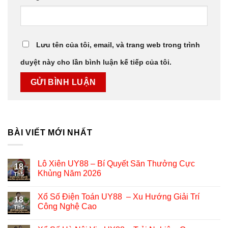
Lưu tên của tôi, email, và trang web trong trình
duyệt này cho lần bình luận kế tiếp của tôi.
BÀI VIẾT MỚI NHẤT
Lô Xiên UY88 – Bí Quyết Săn Thưởng Cực
18
Khủng Năm 2026
Th5
Xổ Số Điện Toán UY88 – Xu Hướng Giải Trí
18
Công Nghệ Cao
Th5