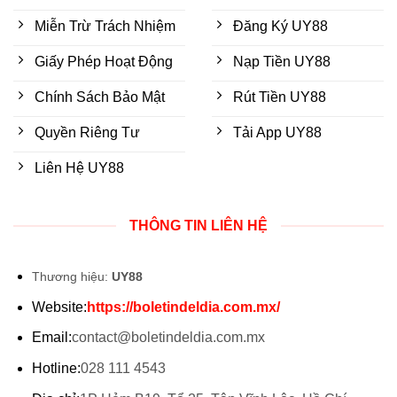
Miễn Trừ Trách Nhiệm
Đăng Ký UY88
Giấy Phép Hoạt Động
Nạp Tiền UY88
Chính Sách Bảo Mật
Rút Tiền UY88
Quyền Riêng Tư
Tải App UY88
Liên Hệ UY88
THÔNG TIN LIÊN HỆ
Thương hiệu:
UY88
Website:
https://boletindeldia.com.mx/
Email:
contact@boletindeldia.com.mx
Hotline:
028 111 4543