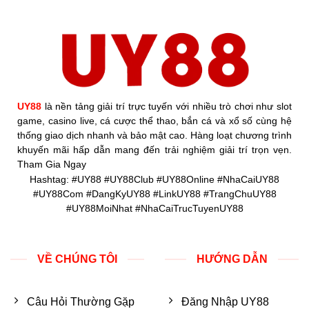
UY
88
là nền tảng giải trí trực tuyến với nhiều trò chơi như slot
game, casino live, cá cược thể thao, bắn cá và xổ số cùng hệ
thống giao dịch nhanh và bảo mật cao. Hàng loạt chương trình
khuyến mãi hấp dẫn mang đến trải nghiệm giải trí trọn vẹn.
Tham Gia Ngay
Hashtag: #UY88 #UY88Club #UY88Online #NhaCaiUY88
#UY88Com #DangKyUY88 #LinkUY88 #TrangChuUY88
#UY88MoiNhat #NhaCaiTrucTuyenUY88
VỀ CHÚNG TÔI
HƯỚNG DẪN
Câu Hỏi Thường Gặp
Đăng Nhập UY88