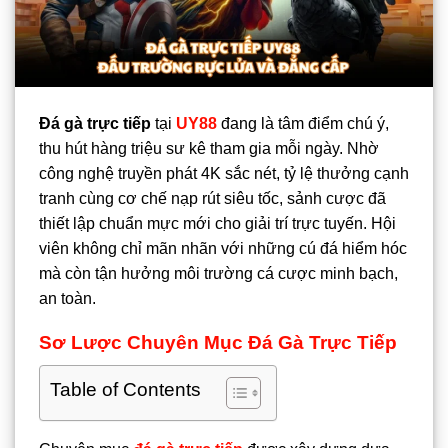
Đá gà trực tiếp
tại
UY88
đang là tâm điểm chú ý,
thu hút hàng triệu sư kê tham gia mỗi ngày. Nhờ
công nghệ truyền phát 4K sắc nét, tỷ lệ thưởng cạnh
tranh cùng cơ chế nạp rút siêu tốc, sảnh cược đã
thiết lập chuẩn mực mới cho giải trí trực tuyến. Hội
viên không chỉ mãn nhãn với những cú đá hiểm hóc
mà còn tận hưởng môi trường cá cược minh bạch,
an toàn.
Sơ Lược Chuyên Mục Đá Gà Trực Tiếp
Table of Contents