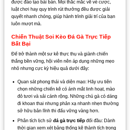
được đào tạo bài bản. Mọi thắc mắc về vé cược,
luật chơi hay quy trình rút thưởng đều được giải
quyết nhanh chóng, giúp hành trình giải trí của bạn
luôn mượt mà.
Chiến Thuật Soi Kèo Đá Gà Trực Tiếp
Bất Bại
Để trở thành một sư kê thực thụ và giành chiến
thắng bền vững, hội viên nên áp dụng những mẹo
nhỏ nhưng cực kỳ hiệu quả dưới đây:
Quan sát phong thái và diện mạo: Hãy ưu tiên
chọn những chiến kê có ánh mắt linh hoạt, mào
đỏ tươi và sải cánh rộng. Những chú gà có dáng
đi khoan thai nhưng phản xạ nhanh nhẹn thường
sở hữu bản lĩnh thi đấu vững vàng hơn.
Phân tích lịch sử
đá gà trực tiếp
đối đầu: Dành
thời gian xem xét bảng thống kê thành tích trong