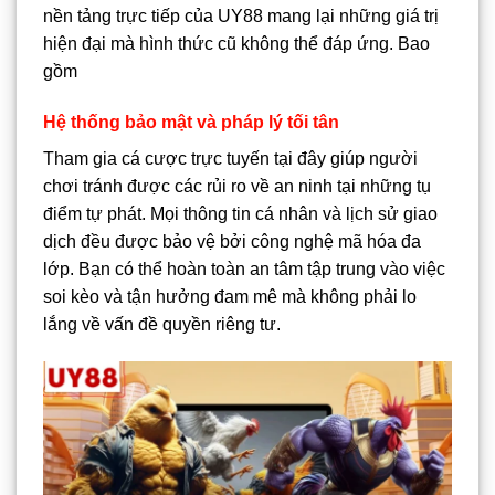
nền tảng trực tiếp của UY88 mang lại những giá trị
hiện đại mà hình thức cũ không thể đáp ứng. Bao
gồm
Hệ thống bảo mật và pháp lý tối tân
Tham gia cá cược trực tuyến tại đây giúp người
chơi tránh được các rủi ro về an ninh tại những tụ
điểm tự phát. Mọi thông tin cá nhân và lịch sử giao
dịch đều được bảo vệ bởi công nghệ mã hóa đa
lớp. Bạn có thể hoàn toàn an tâm tập trung vào việc
soi kèo và tận hưởng đam mê mà không phải lo
lắng về vấn đề quyền riêng tư.