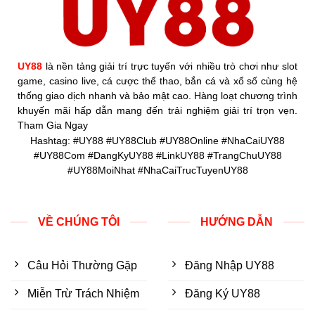
UY
88
là nền tảng giải trí trực tuyến với nhiều trò chơi như slot
game, casino live, cá cược thể thao, bắn cá và xổ số cùng hệ
thống giao dịch nhanh và bảo mật cao. Hàng loạt chương trình
khuyến mãi hấp dẫn mang đến trải nghiệm giải trí trọn vẹn.
Tham Gia Ngay
Hashtag: #UY88 #UY88Club #UY88Online #NhaCaiUY88
#UY88Com #DangKyUY88 #LinkUY88 #TrangChuUY88
#UY88MoiNhat #NhaCaiTrucTuyenUY88
VỀ CHÚNG TÔI
HƯỚNG DẪN
Câu Hỏi Thường Gặp
Đăng Nhập UY88
Miễn Trừ Trách Nhiệm
Đăng Ký UY88