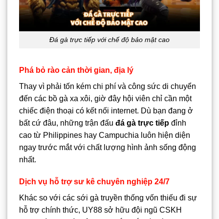
Đá gà trực tiếp với chế độ bảo mật cao
Phá bỏ rào cản thời gian, địa lý
Thay vì phải tốn kém chi phí và công sức di chuyển
đến các bồ gà xa xôi, giờ đây hội viên chỉ cần một
chiếc điện thoại có kết nối internet. Dù bạn đang ở
bất cứ đâu, những trận đấu
đá gà trực tiếp
đỉnh
cao từ Philippines hay Campuchia luôn hiện diện
ngay trước mắt với chất lượng hình ảnh sống động
nhất.
Dịch vụ hỗ trợ sư kê chuyên nghiệp 24/7
Khác so với các sới gà truyền thống vốn thiếu đi sự
hỗ trợ chính thức, UY88 sở hữu đội ngũ CSKH