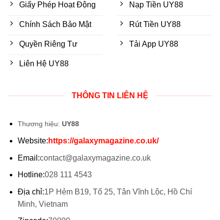
Giấy Phép Hoạt Động
Nạp Tiền UY88
Chính Sách Bảo Mật
Rút Tiền UY88
Quyền Riêng Tư
Tải App UY88
Liên Hệ UY88
THÔNG TIN LIÊN HỆ
Thương hiệu:
UY88
Website:
https://galaxymagazine.co.uk/
Email:
contact@galaxymagazine.co.uk
Hotline:
028 111 4543
Địa chỉ:
1P Hẻm B19, Tổ 25, Tân Vĩnh Lộc, Hồ Chí
Minh, Vietnam