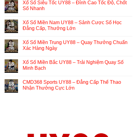
Xổ Số Siêu Tốc UY88 – Đỉnh Cao Tốc Độ, Chốt
18
Số Nhanh
Th5
Xổ Số Miền Nam UY88 – Sảnh Cược Số Học
18
Đẳng Cấp, Thưởng Lớn
Th5
Xổ Số Miền Trung UY88 – Quay Thưởng Chuẩn
18
Xác Hàng Ngày
Th5
Xổ Số Miền Bắc UY88 – Trải Nghiệm Quay Số
18
Minh Bạch
Th5
CMD368 Sports UY88 – Đẳng Cấp Thể Thao
18
Nhận Thưởng Cực Lớn
Th5