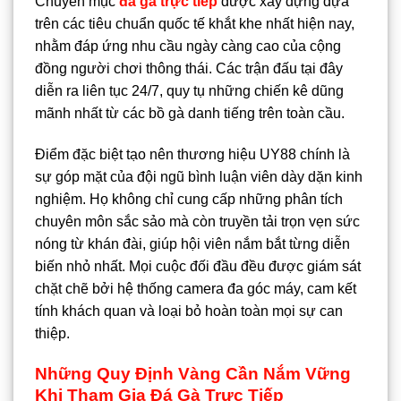
Chuyên mục
đá gà trực tiếp
được xây dựng dựa
trên các tiêu chuẩn quốc tế khắt khe nhất hiện nay,
nhằm đáp ứng nhu cầu ngày càng cao của cộng
đồng người chơi thông thái. Các trận đấu tại đây
diễn ra liên tục 24/7, quy tụ những chiến kê dũng
mãnh nhất từ các bồ gà danh tiếng trên toàn cầu.
Điểm đặc biệt tạo nên thương hiệu UY88 chính là
sự góp mặt của đội ngũ bình luận viên dày dặn kinh
nghiệm. Họ không chỉ cung cấp những phân tích
chuyên môn sắc sảo mà còn truyền tải trọn vẹn sức
nóng từ khán đài, giúp hội viên nắm bắt từng diễn
biến nhỏ nhất. Mọi cuộc đối đầu đều được giám sát
chặt chẽ bởi hệ thống camera đa góc máy, cam kết
tính khách quan và loại bỏ hoàn toàn mọi sự can
thiệp.
Những Quy Định Vàng Cần Nắm Vững
Khi Tham Gia Đá Gà Trực Tiếp