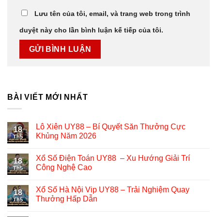
Lưu tên của tôi, email, và trang web trong trình
duyệt này cho lần bình luận kế tiếp của tôi.
BÀI VIẾT MỚI NHẤT
Lô Xiên UY88 – Bí Quyết Săn Thưởng Cực
18
Khủng Năm 2026
Th5
Xổ Số Điện Toán UY88 – Xu Hướng Giải Trí
18
Công Nghệ Cao
Th5
Xổ Số Hà Nội Vip UY88 – Trải Nghiệm Quay
18
Thưởng Hấp Dẫn
Th5