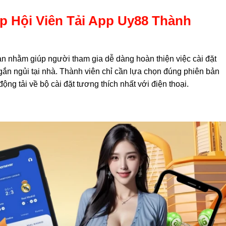
p Hội Viên Tải App Uy88 Thành
giản nhằm giúp người tham gia dễ dàng hoàn thiện việc cài đặt
gắn ngủi tại nhà. Thành viên chỉ cần lựa chọn đúng phiên bản
ng tải về bộ cài đặt tương thích nhất với điện thoại.