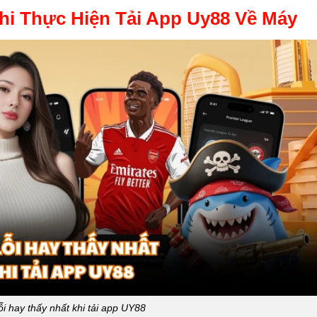
hi Thực Hiện Tải App Uy88 Về Máy
ỗi hay thấy nhất khi tải app UY88