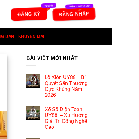
ĐĂNG NHẬP
ĐĂNG KÝ
G DẪN
KHUYẾN MÃI
BÀI VIẾT MỚI NHẤT
Lô Xiên UY88 – Bí
18
Quyết Săn Thưởng
Th5
Cực Khủng Năm
2026
Xổ Số Điện Toán
18
UY88 – Xu Hướng
Th5
Giải Trí Công Nghệ
Cao