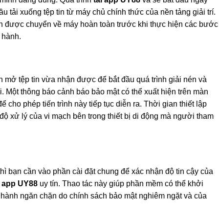
 tải xuống tệp tin từ máy chủ chính thức của nền tảng giải trí.
 tin được chuyển về máy hoàn toàn trước khi thực hiện các bước
u hành.
ấn mở tệp tin vừa nhận được để bắt đầu quá trình giải nén và
i. Một thông báo cảnh báo bảo mật có thể xuất hiện trên màn
cho phép tiến trình này tiếp tục diễn ra. Thời gian thiết lập
ộ xử lý của vi mạch bên trong thiết bị di động mà người tham
hì bạn cần vào phần cài đặt chung để xác nhận độ tin cậy của
i app UY88
uy tín. Thao tác này giúp phần mềm có thể khởi
 hành ngăn chặn do chính sách bảo mật nghiêm ngặt và của