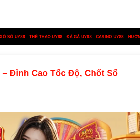
XỔ SỐ UY88
THỂ THAO UY88
ĐÁ GÀ UY88
CASINO UY88
HƯỚN
 – Đỉnh Cao Tốc Độ, Chốt Số