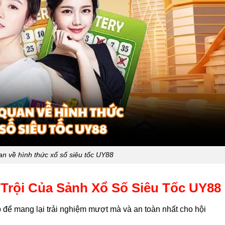
n về hình thức xổ số siêu tốc UY88
rội Của Sảnh Xổ Số Siêu Tốc UY88
để mang lại trải nghiệm mượt mà và an toàn nhất cho hội