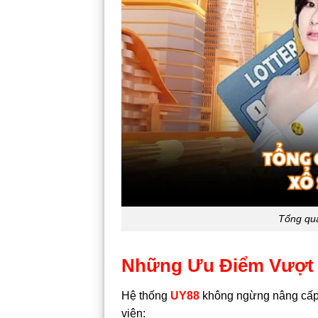
Tổng qua
Những Ưu Điểm Vượt T
Hệ thống
UY88
không ngừng nâng cấp 
viên: