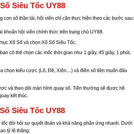
 Số Siêu Tốc UY88
 con số thần tài, hội viên chỉ cần thực hiện theo các bước sau:
i khoản hội viên chính thức trên trang chủ UY88.
mục Xổ Số và chọn Xổ Số Siêu Tốc.
bạn có thể chọn các mốc thời gian như 1 giây, 45 giây, 1 phút,
a chọn kiểu cược (Lô, Đề, Xiên…) và điền số tiền muốn đầu
ược và theo dõi màn hình quay số. Tiền thưởng sẽ được hệ
quay kết thúc.
 Số Siêu Tốc UY88
êu tốc đòi hỏi sự quyết đoán và khả năng phản ứng nhanh. Dưới
o tỷ lệ thắng: