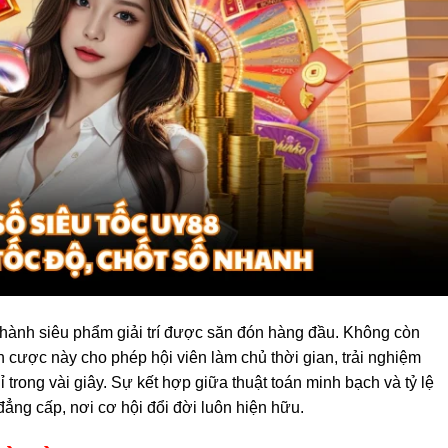
thành siêu phẩm giải trí được săn đón hàng đầu. Không còn
 cược này cho phép hội viên làm chủ thời gian, trải nghiệm
 trong vài giây. Sự kết hợp giữa thuật toán minh bạch và tỷ lệ
đẳng cấp, nơi cơ hội đổi đời luôn hiện hữu.