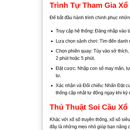
Trình Tự Tham Gia Xổ
Để bắt đầu hành trình chinh phục những
Truy cập hệ thống: Đăng nhập vào tà
Lựa chọn sảnh chơi: Tìm đến danh 
Chọn phiên quay: Tùy vào sở thích, 
2 phút hoặc 5 phút.
Đặt cược: Nhập con số may mắn, lự
tư.
Xác nhận và Đối chiếu: Nhấn Đặt c
thống cập nhật tự động ngay khi kỳ 
Thủ Thuật Soi Cầu Xổ
Khác với xổ số truyền thống, xổ số si
đây là những mẹo nhỏ giúp bạn nâng ca