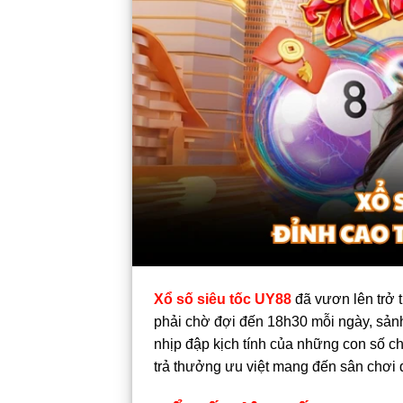
Xổ số siêu tốc UY88
đã vươn lên trở 
phải chờ đợi đến 18h30 mỗi ngày, sảnh
nhịp đập kịch tính của những con số chỉ
trả thưởng ưu việt mang đến sân chơi 